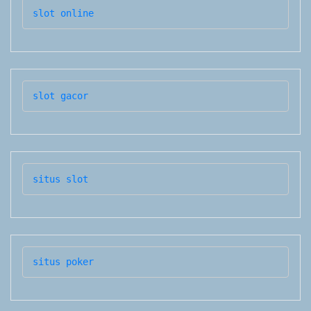
slot online
slot gacor
situs slot
situs poker