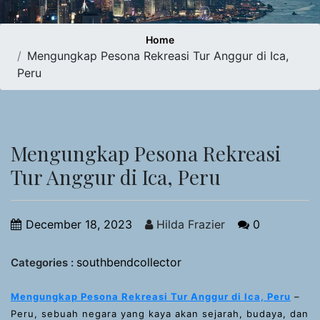
Home
Mengungkap Pesona Rekreasi Tur Anggur di Ica,
Peru
Mengungkap Pesona Rekreasi
Tur Anggur di Ica, Peru
December 18, 2023
Hilda Frazier
0
southbendcollector
Categories :
Mengungkap Pesona Rekreasi Tur Anggur di Ica, Peru
–
Peru, sebuah negara yang kaya akan sejarah, budaya, dan