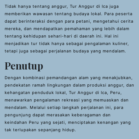
Tidak hanya tentang anggur, Tur Anggur di Ica juga
memberikan wawasan tentang budaya lokal. Para peserta
dapat berinteraksi dengan para petani, mengetahui cerita
mereka, dan mendapatkan pemahaman yang lebih dalam
tentang kehidupan sehari-hari di daerah ini. Hal ini
menjadikan tur tidak hanya sebagai pengalaman kuliner,
tetapi juga sebagai perjalanan budaya yang mendalam.
Penutup
Dengan kombinasi pemandangan alam yang menakjubkan,
pendekatan ramah lingkungan dalam produksi anggur, dan
kehangatan penduduk lokal, Tur Anggur di Ica, Peru,
menawarkan pengalaman rekreasi yang memuaskan dan
mendalam. Melalui setiap langkah perjalanan ini, para
pengunjung dapat merasakan keberagaman dan
keindahan Peru yang sejati, menciptakan kenangan yang
tak terlupakan sepanjang hidup.