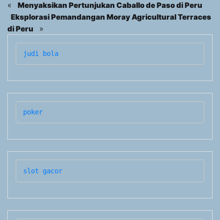
«
Menyaksikan Pertunjukan Caballo de Paso di Peru
Eksplorasi Pemandangan Moray Agricultural Terraces
»
di Peru
judi bola
poker
slot gacor