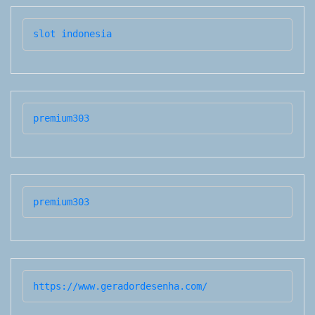
slot indonesia
premium303
premium303
https://www.geradordesenha.com/