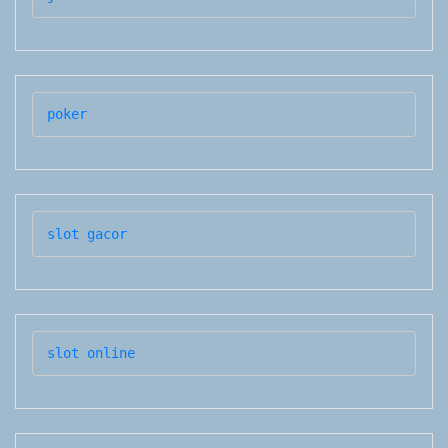
poker
slot gacor
slot online