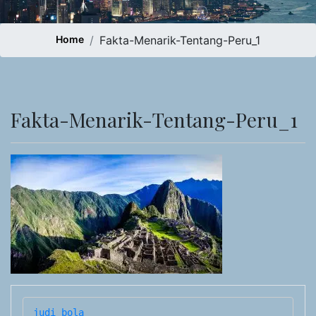
Home
Fakta-Menarik-Tentang-Peru_1
Fakta-Menarik-Tentang-Peru_1
judi bola