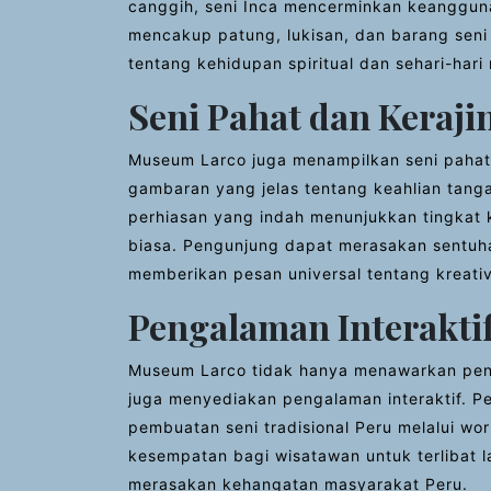
canggih, seni Inca mencerminkan keangguna
mencakup patung, lukisan, dan barang sen
tentang kehidupan spiritual dan sehari-hari
Seni Pahat dan Keraj
Museum Larco juga menampilkan seni pahat
gambaran yang jelas tentang keahlian tang
perhiasan yang indah menunjukkan tingkat k
biasa. Pengunjung dapat merasakan sentuhan
memberikan pesan universal tentang kreati
Pengalaman Interakti
Museum Larco tidak hanya menawarkan peng
juga menyediakan pengalaman interaktif. Pen
pembuatan seni tradisional Peru melalui wo
kesempatan bagi wisatawan untuk terlibat
merasakan kehangatan masyarakat Peru.