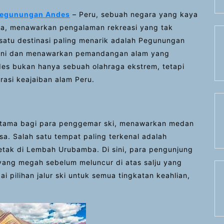
 Pegunungan Andes
– Peru, sebuah negara yang kaya
a, menawarkan pengalaman rekreasi yang tak
satu destinasi paling menarik adalah Pegunungan
 ini dan menawarkan pemandangan alam yang
des bukan hanya sebuah olahraga ekstrem, tetapi
rasi keajaiban alam Peru.
utama bagi para penggemar ski, menawarkan medan
. Salah satu tempat paling terkenal adalah
etak di Lembah Urubamba. Di sini, para pengunjung
 yang megah sebelum meluncur di atas salju yang
 pilihan jalur ski untuk semua tingkatan keahlian,