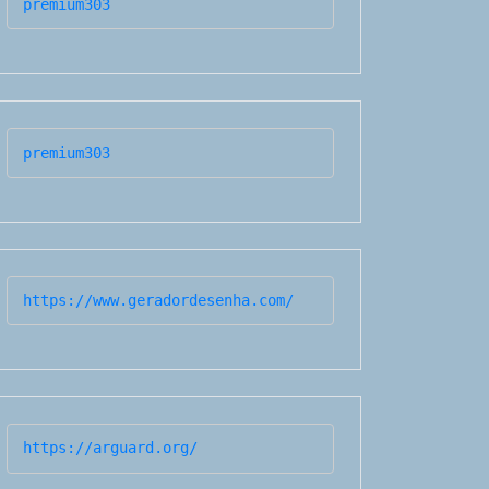
premium303
premium303
https://www.geradordesenha.com/
https://arguard.org/