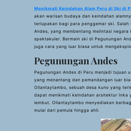
Menikmati Keindahan Alam Peru di Ski di
akan warisan budaya dan keindahan alamny
terlupakan bagi para penggemar ski. Salah 
Andes, yang membentang melintasi negara
spektakuler. Bermain ski di Pegunungan An
juga cara yang luar biasa untuk mengeksplo
Pegunungan Andes
Pegunungan Andes di Peru menjadi tujuan 
yang menantang dan pemandangan luar biasa
Ollantaytambo, sebuah desa kuno yang terl
dapat menikmati keindahan arsitektur Inka
lembut. Ollantaytambo menyediakan berbagai
mulai dari pemula hingga ahli.