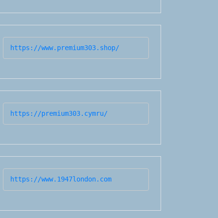
https://www.premium303.shop/
https://premium303.cymru/
https://www.1947london.com