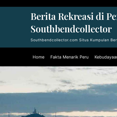
Skip
to
Berita Rekreasi di Pe
content
Southbendcollector
Southbendcollector.com Situs Kumpulan Beri
Home
Fakta Menarik Peru
Kebudayaa