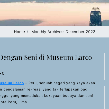
Home
Monthly Archives:
December 2023
 Dengan Seni di Museum Larco
0
Museum Larco
– Peru, sebuah negeri yang kaya akan
n pengalaman rekreasi yang tak terlupakan bagi
 unggul yang memadukan kekayaan budaya dan seni
kota Peru, Lima.