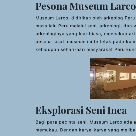
Pesona Museum Larco
Museum Larco, didirikan oleh arkeolog Peru
masa lalu Peru melalui seni, arkeologi, dan
arkeologinya yang luar biasa, mencakup ar
pesona sejati museum ini terletak pada ku
kehidupan sehari-hari masyarakat Peru kun
Eksplorasi Seni Inca
Bagi para pecinta seni, Museum Larco ada
memukau. Dengan karya-karya yang melibat