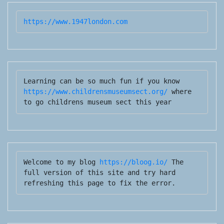
https://www.1947london.com
Learning can be so much fun if you know 
https://www.childrensmuseumsect.org/
 where 
to go childrens museum sect this year
Welcome to my blog 
https://bloog.io/ 
The 
full version of this site and try hard 
refreshing this page to fix the error.