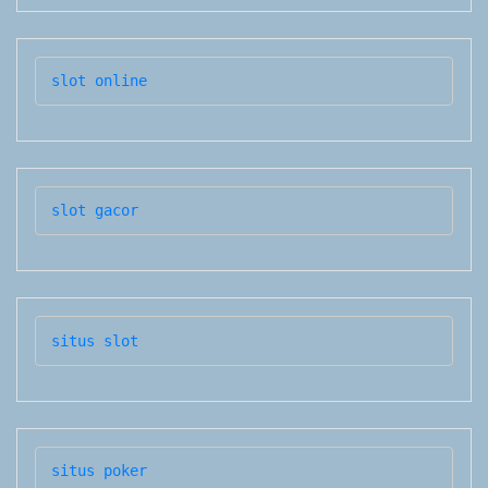
slot online
slot gacor
situs slot
situs poker