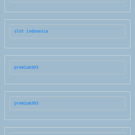
slot indonesia
premium303
premium303